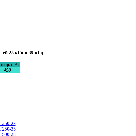
ей 28 кГц и 35 кГц
атора
, Вт
450
1'250-28
1'250-35
1'500-28