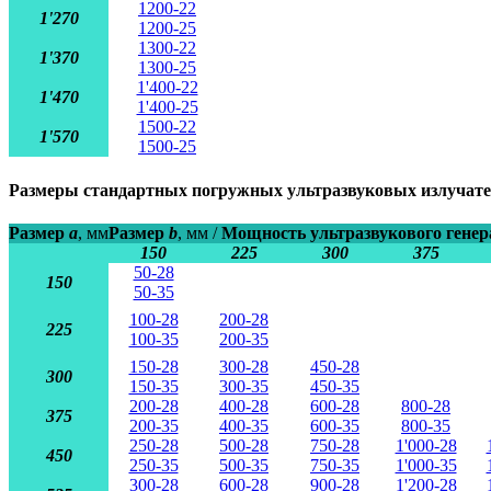
1200-22
1'270
1200-25
1300-22
1'370
1300-25
1'400-22
1'470
1'400-25
1500-22
1'570
1500-25
Размеры стандартных погружных ультразвуковых излучател
Размер
a
, мм
Размер
b
, мм /
Мощность ультразвукового генер
150
225
300
375
50-28
150
50-35
100-28
200-28
225
100-35
200-35
150-28
300-28
450-28
300
150-35
300-35
450-35
200-28
400-28
600-28
800-28
375
200-35
400-35
600-35
800-35
250-28
500-28
750-28
1'000-28
450
250-35
500-35
750-35
1'000-35
300-28
600-28
900-28
1'200-28