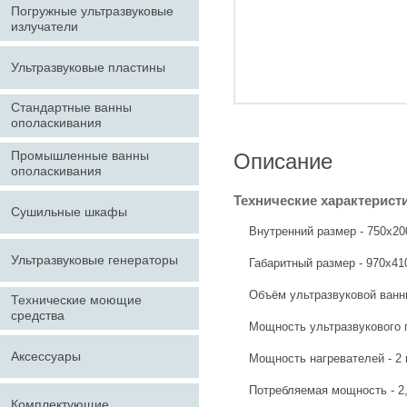
Погружные ультразвуковые
излучатели
Ультразвуковые пластины
Стандартные ванны
ополаскивания
Промышленные ванны
Описание
ополаскивания
Технические характерист
Сушильные шкафы
Внутренний размер - 750х20
Ультразвуковые генераторы
Габаритный размер -
970x41
Объём ультразвуковой ванны
Технические моющие
средства
Мощность ультразвукового г
Аксессуары
Мощность нагревателей - 2 
Потребляемая мощность - 2,
Комплектующие