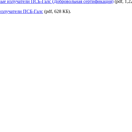
ые излучатели ПСБ-Галс (Добровольная сертификация)
(pdf, 1,2
излучатели ПСБ-Галс
(pdf, 628 КБ).