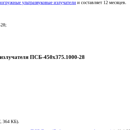
погружные ультразвуковые излучатели
и составляет 12 месяцев.
28;
излучателя ПСБ-450х375.1000-28
, 364 КБ).