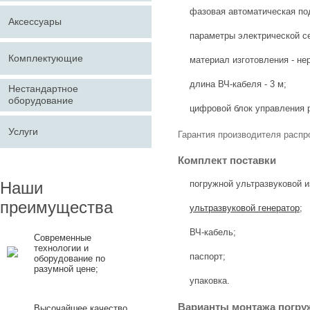
фазовая автоматическая по
Аксессуары
параметры электрической се
Комплектующие
материал изготовления - не
длина ВЧ-кабеля - 3 м;
Нестандартное
оборудование
цифровой блок управления р
Услуги
Гарантия производителя распр
Комплект поставки
Наши
погружной ультразвуковой и
преимущества
ультразвуковой генератор
;
ВЧ-кабель;
Современные
технологии и
паспорт;
оборудование по
разумной цене;
упаковка.
Варианты монтажа погруж
Высочайшее качество